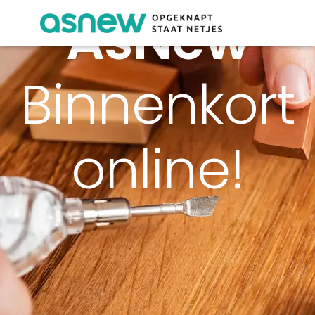
AsNew
Binnenkort
online!